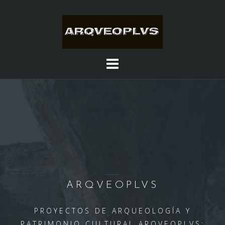
Saltar
al
contenido
ARQVEOPLVS
PROYECTOS DE ARQUEOLOGÍA Y
PATRIMONIO CULTURAL ARQVEOPLVS: