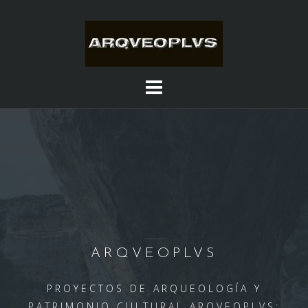
Saltar
al
contenido
ARQVEOPLVS
PROYECTOS DE ARQUEOLOGÍA Y
PATRIMONIO CULTURAL ARQVEOPLVS: